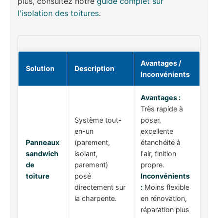
plus, consultez notre
guide complet sur
l'isolation des toitures
.
Avantages /
Solution
Description
Inconvénients
Avantages :
Très rapide à
Système tout-
poser,
en-un
excellente
Panneaux
(parement,
étanchéité à
sandwich
isolant,
l'air, finition
de
parement)
propre.
toiture
posé
Inconvénients
directement sur
:
Moins flexible
la charpente.
en rénovation,
réparation plus